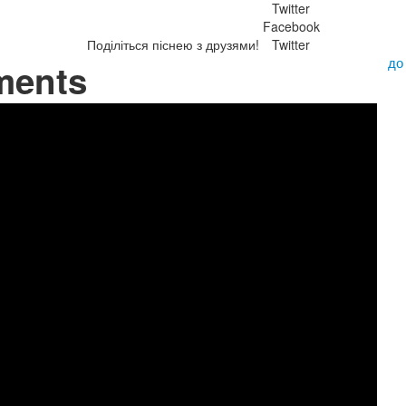
Twitter
Facebook
Поділіться піснею з друзями!
Twitter
до
ments