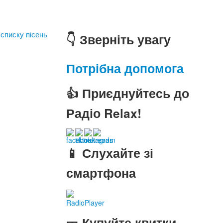
 списку пісень
👇 Зверніть увагу
Потрібна допомога
👍 Приєднуйтесь до
Радіо Relax!
📱 Слухайте зі
смартфона
RadioPlayer
🎫 Купуйте квитки