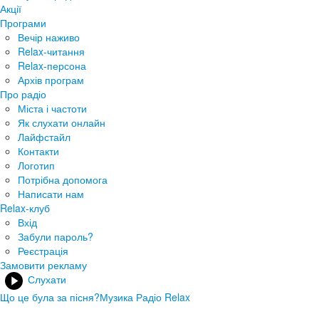
Акції
Програми
Вечір наживо
Relax-читання
Relax-персона
Архів програм
Про радіо
Міста і частоти
Як слухати онлайн
Лайфстайл
Контакти
Логотип
Потрібна допомога
Написати нам
Relax-клуб
Вхід
Забули пароль?
Реєстрація
Замовити рекламу
Слухати
Що це була за пісня?
Музика Радіо Relax