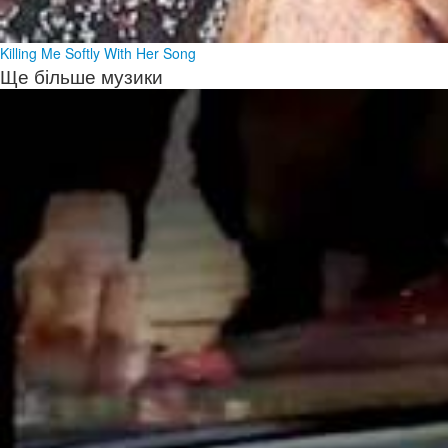
Killing Me Softly With Her Song
Ще більше музики