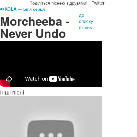
Поділіться піснею з друзями!
Twitter
🔊
KOLA
— Біля серця
до
Morcheeba -
списку
пісень
Never Undo
Інші пісні