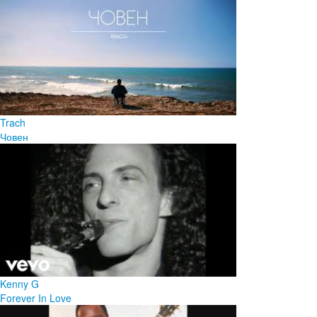
Trach
Човен
Kenny G
Forever In Love