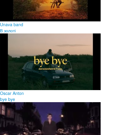
Unava band
В золоті
Oscar Anton
bye bye