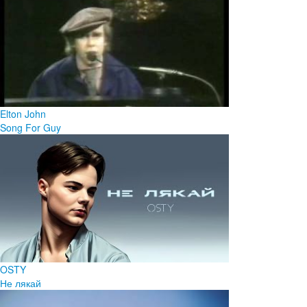
Elton John
Song For Guy
OSTY
Не лякай