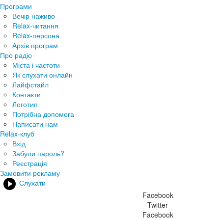
Програми
Вечір наживо
Relax-читання
Relax-персона
Архів програм
Про радіо
Міста і частоти
Як слухати онлайн
Лайфстайл
Контакти
Логотип
Потрібна допомога
Написати нам
Relax-клуб
Вхід
Забули пароль?
Реєстрація
Замовити рекламу
Слухати
Facebook
Twitter
Facebook