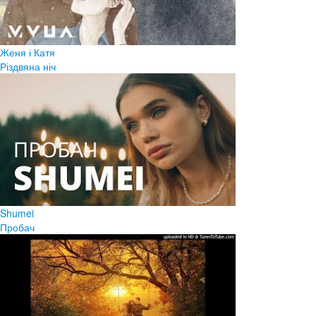
Женя і Катя
Різдвяна ніч
Shumei
Пробач