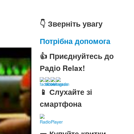
👇 Зверніть увагу
Потрібна допомога
👍 Приєднуйтесь до
Радіо Relax!
📱 Слухайте зі
смартфона
RadioPlayer
🎫 Купуйте квитки