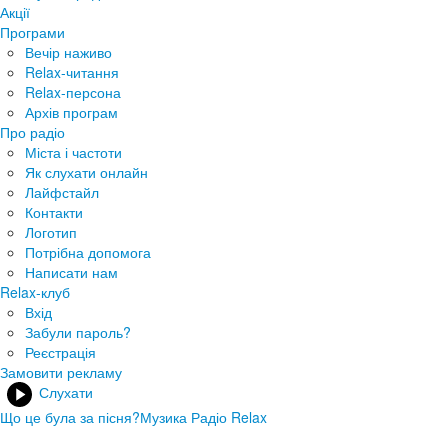
Акції
Програми
Вечір наживо
Relax-читання
Relax-персона
Архів програм
Про радіо
Міста і частоти
Як слухати онлайн
Лайфстайл
Контакти
Логотип
Потрібна допомога
Написати нам
Relax-клуб
Вхід
Забули пароль?
Реєстрація
Замовити рекламу
Слухати
Що це була за пісня?
Музика Радіо Relax