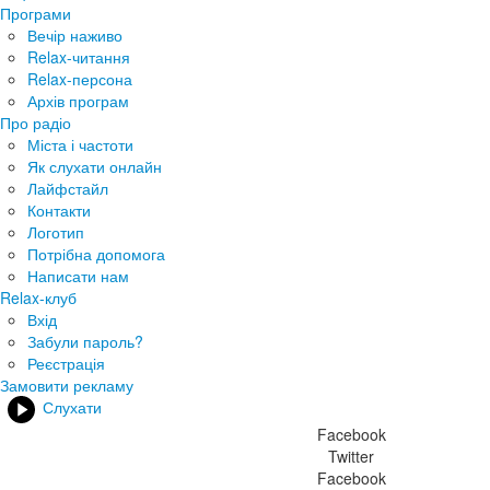
Програми
Вечір наживо
Relax-читання
Relax-персона
Архів програм
Про радіо
Міста і частоти
Як слухати онлайн
Лайфстайл
Контакти
Логотип
Потрібна допомога
Написати нам
Relax-клуб
Вхід
Забули пароль?
Реєстрація
Замовити рекламу
Слухати
Facebook
Twitter
Facebook