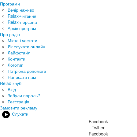
Програми
Вечір наживо
Relax-читання
Relax-персона
Архів програм
Про радіо
Міста і частоти
Як слухати онлайн
Лайфстайл
Контакти
Логотип
Потрібна допомога
Написати нам
Relax-клуб
Вхід
Забули пароль?
Реєстрація
Замовити рекламу
Слухати
Facebook
Twitter
Facebook