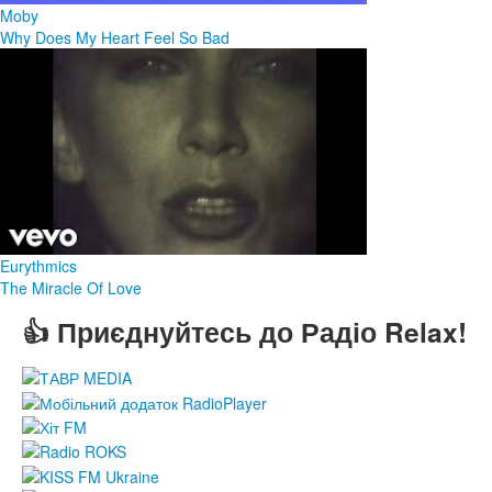
Moby
Why Does My Heart Feel So Bad
Eurythmics
The Miracle Of Love
👍 Приєднуйтесь до Радіо Relax!