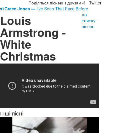
Поділіться піснею з друзями!
Twitter
🔊
Grace Jones
— I've Seen That Face Before
до
Louis
списку
пісень
Armstrong -
White
Christmas
Інші пісні