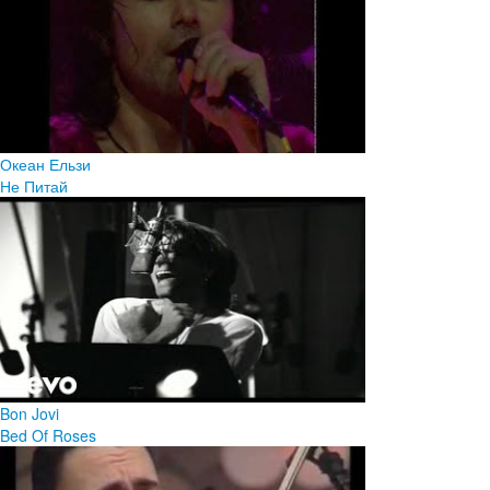
Океан Ельзи
Не Питай
Bon Jovi
Bed Of Roses