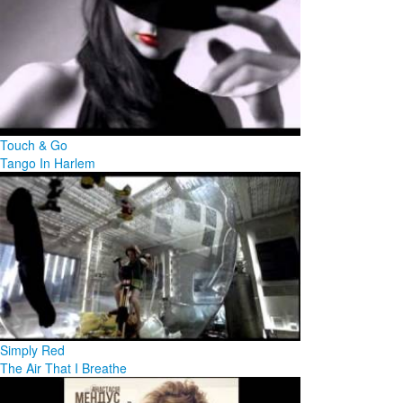
Touch & Go
Tango In Harlem
Simply Red
The Air That I Breathe