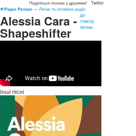
Поділіться піснею з друзями!
Twitter
🔊
Радіо Релакс
— Легке та спокійне радіо
до
Alessia Cara -
списку
пісень
Shapeshifter
Інші пісні