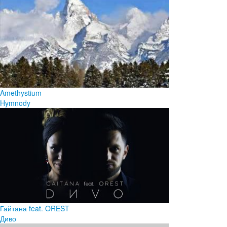
Amethystium
Hymnody
Гайтана feat. OREST
Диво