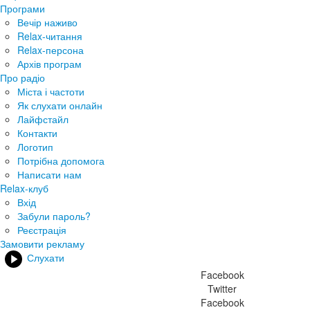
Програми
Вечір наживо
Relax-читання
Relax-персона
Архів програм
Про радіо
Міста і частоти
Як слухати онлайн
Лайфстайл
Контакти
Логотип
Потрібна допомога
Написати нам
Relax-клуб
Вхід
Забули пароль?
Реєстрація
Замовити рекламу
Слухати
Facebook
Twitter
Facebook