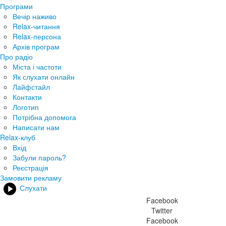
Програми
Вечір наживо
Relax-читання
Relax-персона
Архів програм
Про радіо
Міста і частоти
Як слухати онлайн
Лайфстайл
Контакти
Логотип
Потрібна допомога
Написати нам
Relax-клуб
Вхід
Забули пароль?
Реєстрація
Замовити рекламу
Слухати
Facebook
Twitter
Facebook