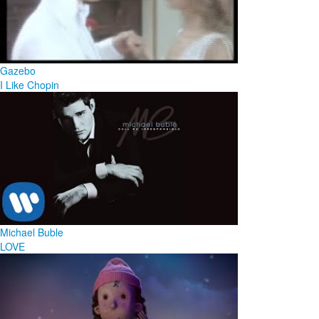
Gazebo
I Like Chopin
Michael Buble
LOVE