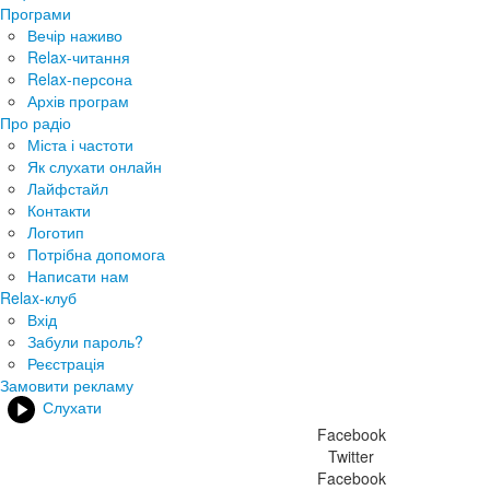
Програми
Вечір наживо
Relax-читання
Relax-персона
Архів програм
Про радіо
Міста і частоти
Як слухати онлайн
Лайфстайл
Контакти
Логотип
Потрібна допомога
Написати нам
Relax-клуб
Вхід
Забули пароль?
Реєстрація
Замовити рекламу
Слухати
Facebook
Twitter
Facebook