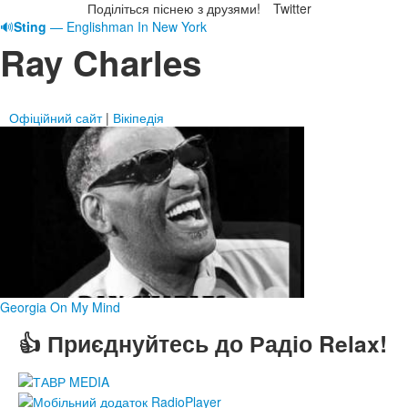
Поділіться піснею з друзями!
Twitter
🔊
Sting
— Englishman In New York
Ray Charles
Офіційний сайт
|
Вікіпедія
Georgia On My Mind
👍 Приєднуйтесь до Радіо Relax!