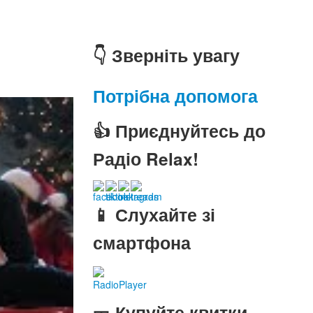
👇 Зверніть увагу
Потрібна допомога
👍 Приєднуйтесь до
Радіо Relax!
📱 Слухайте зі
смартфона
RadioPlayer
🎫 Купуйте квитки