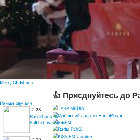
Merry Christmas
👍 Приєднуйтесь до Ра
Раніше звучали
12:33
Rag'n'bone Man
Fall In Love Again
12:29