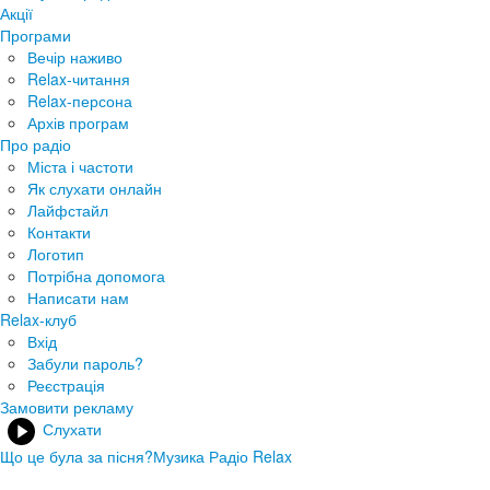
Акції
Програми
Вечір наживо
Relax-читання
Relax-персона
Архів програм
Про радіо
Міста і частоти
Як слухати онлайн
Лайфстайл
Контакти
Логотип
Потрібна допомога
Написати нам
Relax-клуб
Вхід
Забули пароль?
Реєстрація
Замовити рекламу
Слухати
Що це була за пісня?
Музика Радіо Relax