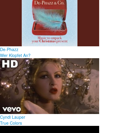
De-Phazz
Wer Klopfet An?
Cyndi Lauper
True Colors