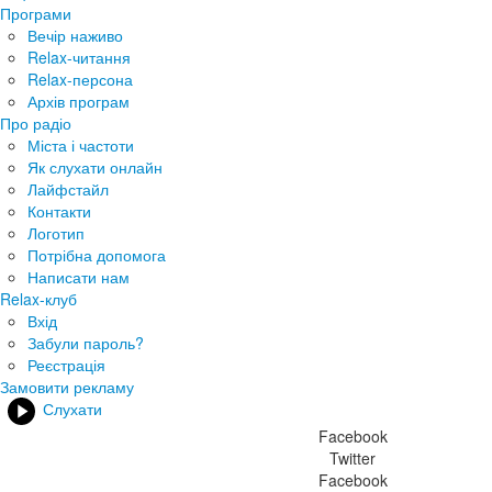
Програми
Вечір наживо
Relax-читання
Relax-персона
Архів програм
Про радіо
Міста і частоти
Як слухати онлайн
Лайфстайл
Контакти
Логотип
Потрібна допомога
Написати нам
Relax-клуб
Вхід
Забули пароль?
Реєстрація
Замовити рекламу
Слухати
Facebook
Twitter
Facebook