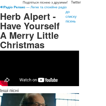
Поділіться піснею з друзями!
Twitter
🔊
Радіо Релакс
— Легке та спокійне радіо
до
Herb Alpert -
списку
пісень
Have Yourself
A Merry Little
Christmas
Інші пісні