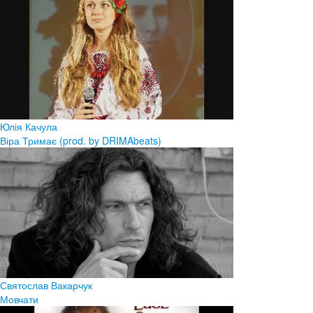
Юлія Качула
Віра Тримає (prod. by DRIMAbeats)
Святослав Вакарчук
Мовчати