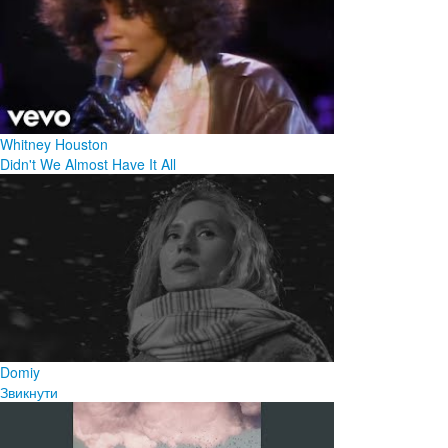
Whitney Houston
Didn't We Almost Have It All
Domiy
Звикнути