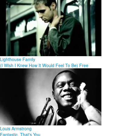
Lighthouse Family
(I Wish I Knew How It Would Feel To Be) Free
Louis Armstrong
Fantastic, That's You