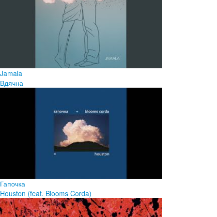
Jamala
Вдячна
Гапочка
Houston (feat. Blooms Corda)