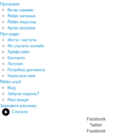
Програми
Вечір наживо
Relax-читання
Relax-персона
Архів програм
Про радіо
Міста і частоти
Як слухати онлайн
Лайфстайл
Контакти
Логотип
Потрібна допомога
Написати нам
Relax-клуб
Вхід
Забули пароль?
Реєстрація
Замовити рекламу
Слухати
Facebook
Twitter
Facebook