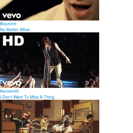
Boyzone
No Matter What
Aerosmith
I Don't Want To Miss A Thing