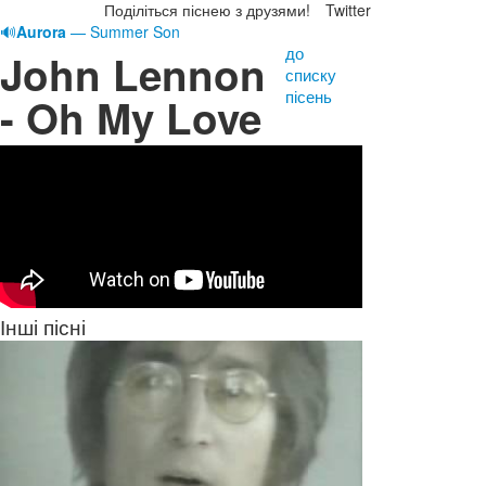
Поділіться піснею з друзями!
Twitter
🔊
Aurora
— Summer Son
до
John Lennon
списку
пісень
- Oh My Love
Інші пісні