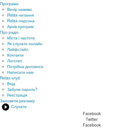
Програми
Вечір наживо
Relax-читання
Relax-персона
Архів програм
Про радіо
Міста і частоти
Як слухати онлайн
Лайфстайл
Контакти
Логотип
Потрібна допомога
Написати нам
Relax-клуб
Вхід
Забули пароль?
Реєстрація
Замовити рекламу
Слухати
Facebook
Twitter
Facebook