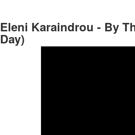
Eleni Karaindrou - By T
Day)