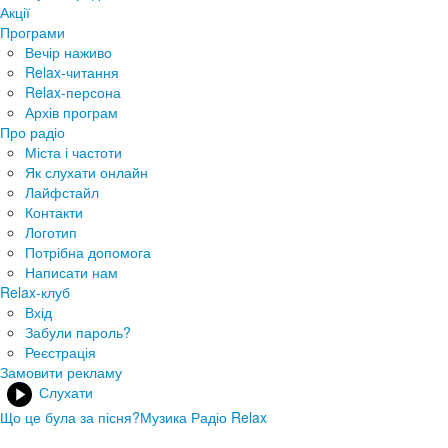
Акції
Програми
Вечір наживо
Relax-читання
Relax-персона
Архів програм
Про радіо
Міста і частоти
Як слухати онлайн
Лайфстайл
Контакти
Логотип
Потрібна допомога
Написати нам
Relax-клуб
Вхід
Забули пароль?
Реєстрація
Замовити рекламу
Слухати
Що це була за пісня?
Музика Радіо Relax