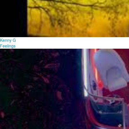
Kenny G
Feelings