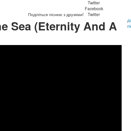
Twitter
Facebook
Поділіться піснею з друзями!
Twitter
д
he Sea (Eternity And A
п