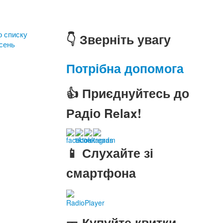
о списку
👇 Зверніть увагу
ісень
Потрібна допомога
👍 Приєднуйтесь до
Радіо Relax!
📱 Слухайте зі
смартфона
RadioPlayer
🎫 Купуйте квитки