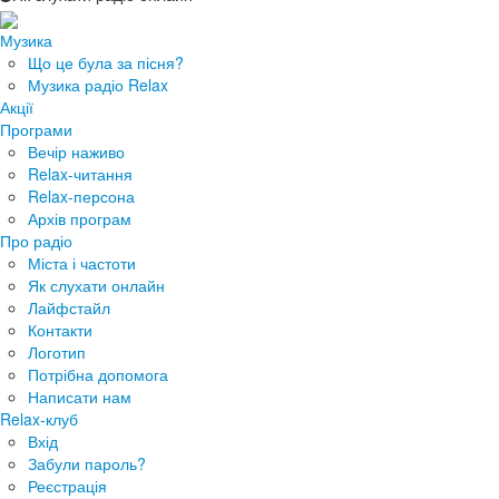
Музика
Що це була за пісня?
Музика радіо Relax
Акції
Програми
Вечір наживо
Relax-читання
Relax-персона
Архів програм
Про радіо
Міста і частоти
Як слухати онлайн
Лайфстайл
Контакти
Логотип
Потрібна допомога
Написати нам
Relax-клуб
Вхід
Забули пароль?
Реєстрація