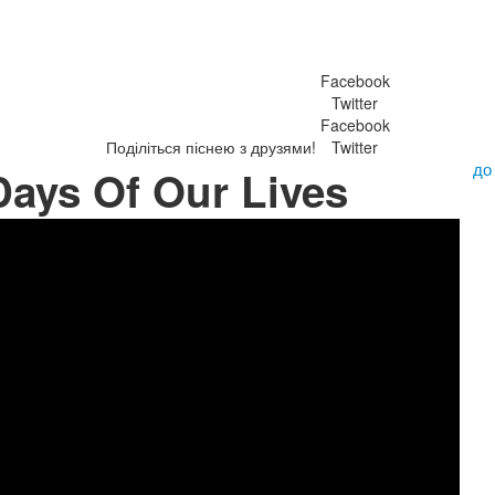
Facebook
Twitter
Facebook
Поділіться піснею з друзями!
Twitter
до
Days Of Our Lives