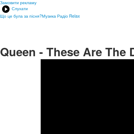
Замовити рекламу
Слухати
Що це була за пісня?
Музика Радіо Relax
Queen - These Are The 