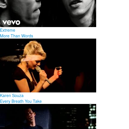
Extreme
More Than Words
Karen Souza
Every Breath You Take