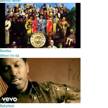
Betcha Never
Beatles
When I'm 64
Babyface