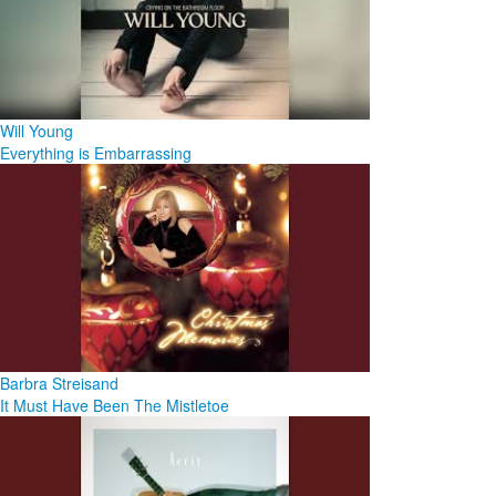
Will Young
Everything is Embarrassing
Barbra Streisand
It Must Have Been The Mistletoe