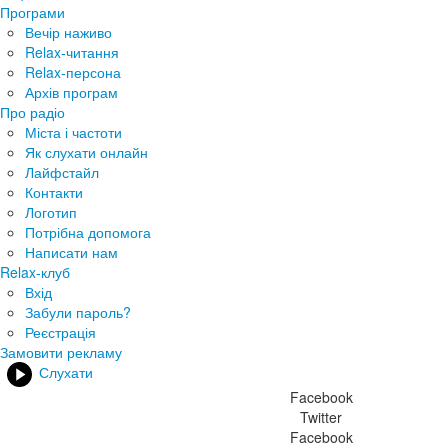
Програми
Вечір наживо
Relax-читання
Relax-персона
Архів програм
Про радіо
Міста і частоти
Як слухати онлайн
Лайфстайл
Контакти
Логотип
Потрібна допомога
Написати нам
Relax-клуб
Вхід
Забули пароль?
Реєстрація
Замовити рекламу
Слухати
Facebook
Twitter
Facebook