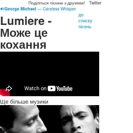
Поділіться піснею з друзями!
Twitter
🔊
George Michael
— Careless Whisper
до
Lumiere -
списку
пісень
Може це
кохання
Ще більше музики