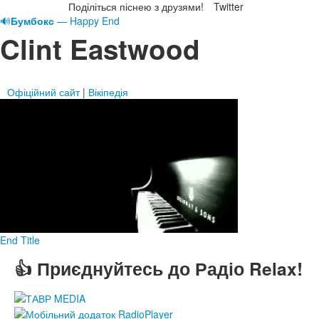
Поділіться піснею з друзями!
Twitter
🔊
Бумбокс
— Happy End
Clint Eastwood
Офіційний сайт
|
Вікіпедія
End Title
👍 Приєднуйтесь до Радіо Relax!