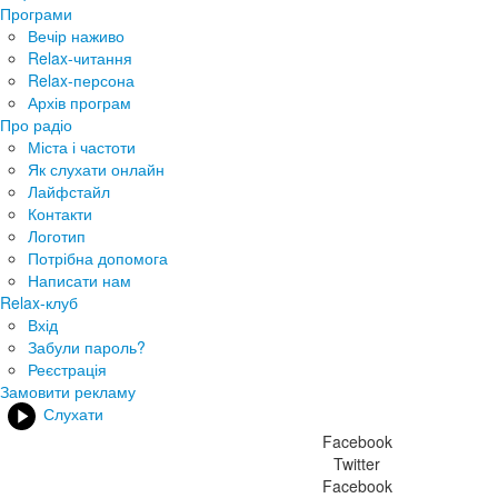
Програми
Вечір наживо
Relax-читання
Relax-персона
Архів програм
Про радіо
Міста і частоти
Як слухати онлайн
Лайфстайл
Контакти
Логотип
Потрібна допомога
Написати нам
Relax-клуб
Вхід
Забули пароль?
Реєстрація
Замовити рекламу
Слухати
Facebook
Twitter
Facebook