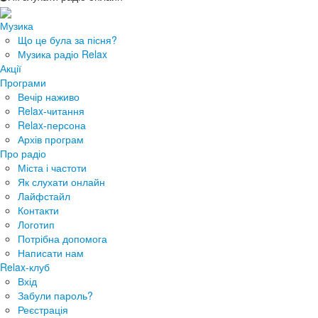
Музика
Що це була за пісня?
Музика радіо Relax
Акції
Програми
Вечір наживо
Relax-читання
Relax-персона
Архів програм
Про радіо
Міста і частоти
Як слухати онлайн
Лайфстайл
Контакти
Логотип
Потрібна допомога
Написати нам
Relax-клуб
Вхід
Забули пароль?
Реєстрація