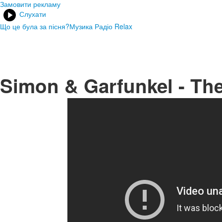
Замовити рекламу
Слухати
Що це була за пісня?
Музика Радіо Relax
Simon & Garfunkel - Th