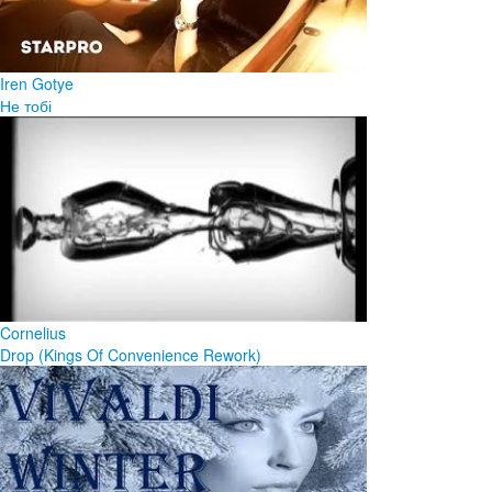
Iren Gotye
Не тобі
Cornelius
Drop (Kings Of Convenience Rework)