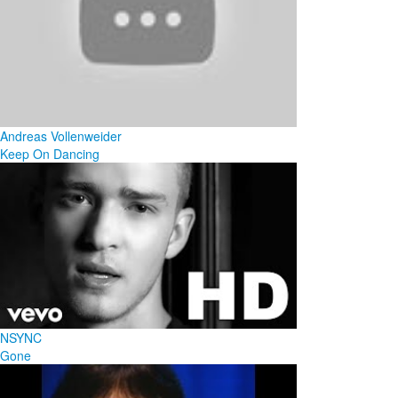
Andreas Vollenweider
Keep On Dancing
NSYNC
Gone