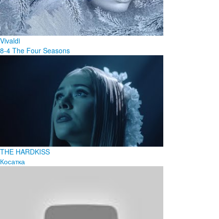
Vivaldi
8-4 The Four Seasons
THE HARDKISS
Косатка