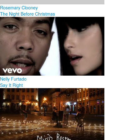
Rosemary Clooney
The Night Before Christmas
Nelly Furtado
Say It Right