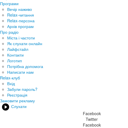
Програми
Вечір наживо
Relax-читання
Relax-персона
Архів програм
Про радіо
Міста і частоти
Як слухати онлайн
Лайфстайл
Контакти
Логотип
Потрібна допомога
Написати нам
Relax-клуб
Вхід
Забули пароль?
Реєстрація
Замовити рекламу
Слухати
Facebook
Twitter
Facebook