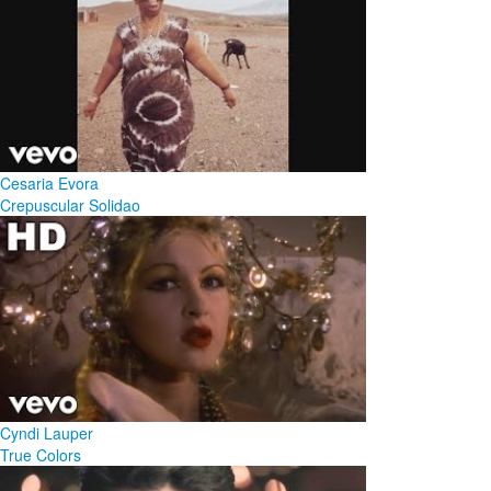
Cesaria Evora
Crepuscular Solidao
Cyndi Lauper
True Colors