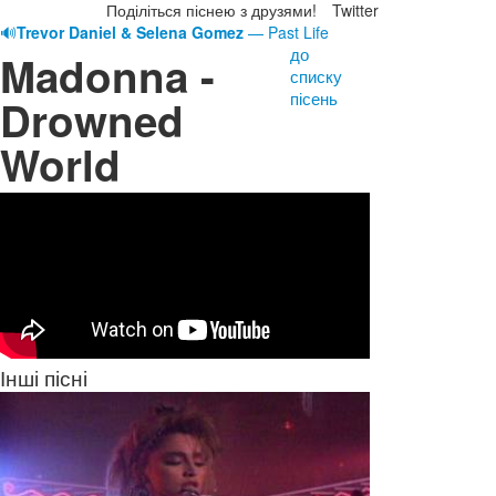
Поділіться піснею з друзями!
Twitter
🔊
Trevor Daniel & Selena Gomez
— Past Life
до
Madonna -
списку
пісень
Drowned
World
Інші пісні