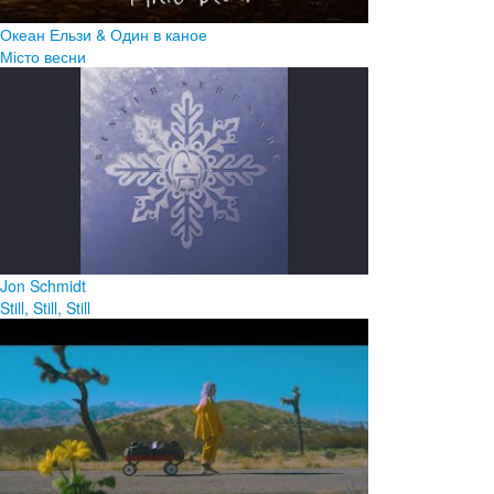
Океан Ельзи & Один в каное
Місто весни
Jon Schmidt
Still, Still, Still