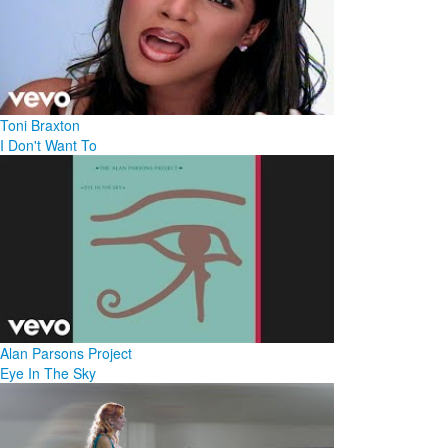
Toni Braxton
I Don't Want To
Alan Parsons Project
Eye In The Sky