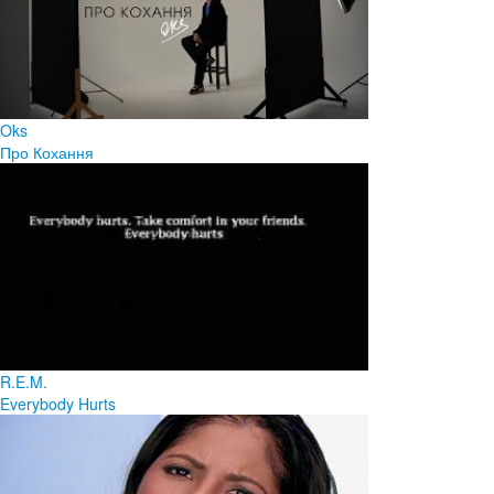
Oks
Про Кохання
R.E.M.
Everybody Hurts