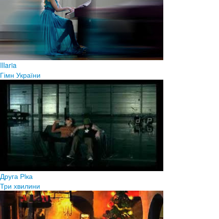
Illaria
Гімн України
Друга Рiка
Три хвилини