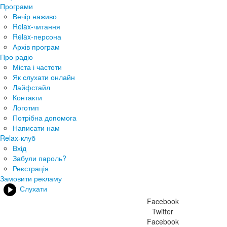
Програми
Вечір наживо
Relax-читання
Relax-персона
Архів програм
Про радіо
Міста і частоти
Як слухати онлайн
Лайфстайл
Контакти
Логотип
Потрібна допомога
Написати нам
Relax-клуб
Вхід
Забули пароль?
Реєстрація
Замовити рекламу
Слухати
Facebook
Twitter
Facebook