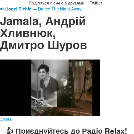
Поділіться піснею з друзями!
Twitter
🔊
Lionel Richie
— Dance The Night Away
Jamala, Андрій
Хливнюк,
Дмитро Шуров
Злива
👍 Приєднуйтесь до Радіо Relax!