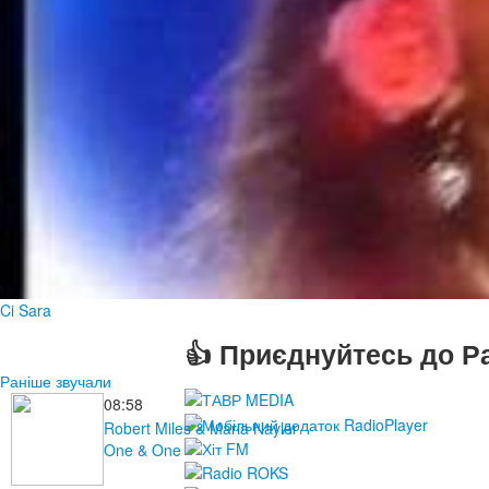
Ci Sara
👍 Приєднуйтесь до Ра
Раніше звучали
08:58
Robert Miles & Maria Nayler
One & One