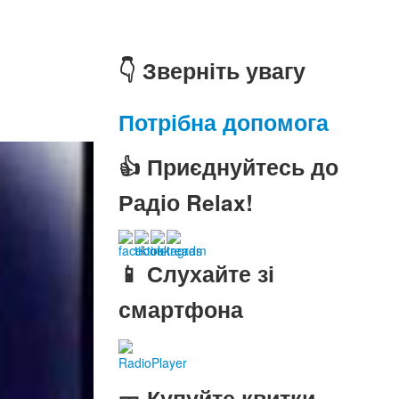
👇 Зверніть увагу
Потрібна допомога
👍 Приєднуйтесь до
Радіо Relax!
📱 Слухайте зі
смартфона
RadioPlayer
🎫 Купуйте квитки