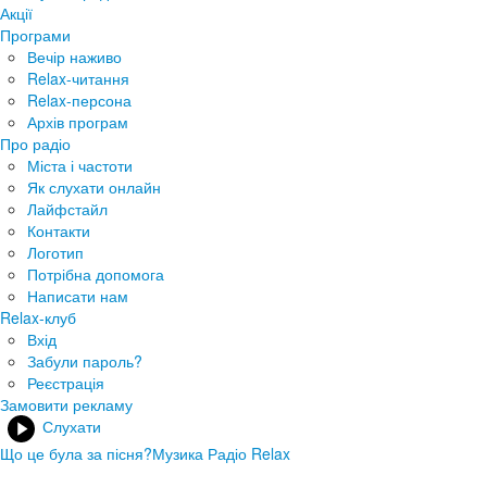
Акції
Програми
Вечір наживо
Relax-читання
Relax-персона
Архів програм
Про радіо
Міста і частоти
Як слухати онлайн
Лайфстайл
Контакти
Логотип
Потрібна допомога
Написати нам
Relax-клуб
Вхід
Забули пароль?
Реєстрація
Замовити рекламу
Слухати
Що це була за пісня?
Музика Радіо Relax