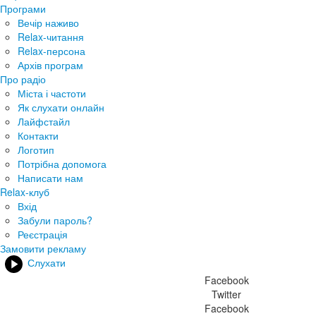
Програми
Вечір наживо
Relax-читання
Relax-персона
Архів програм
Про радіо
Міста і частоти
Як слухати онлайн
Лайфстайл
Контакти
Логотип
Потрібна допомога
Написати нам
Relax-клуб
Вхід
Забули пароль?
Реєстрація
Замовити рекламу
Слухати
Facebook
Twitter
Facebook