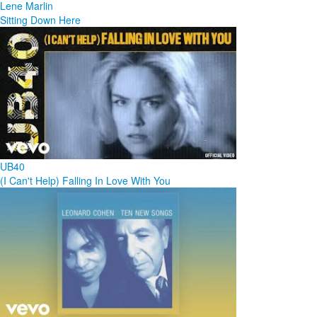
Lene Marlin
Sitting Down Here
UB40
(I Can't Help) Falling In Love With You