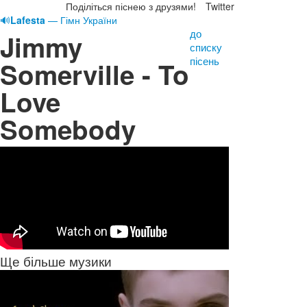
Поділіться піснею з друзями!
Twitter
🔊
Lafesta
— Гімн України
до
Jimmy
списку
пісень
Somerville - To
Love
Somebody
Ще більше музики