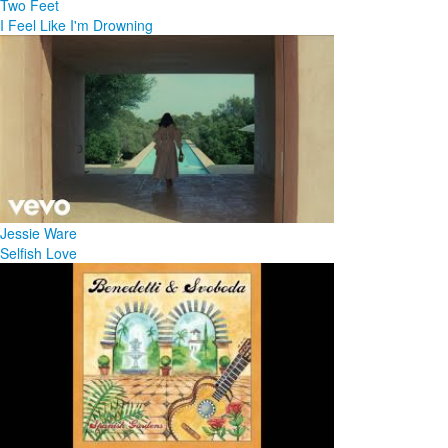
Two Feet
I Feel Like I'm Drowning
Jessie Ware
Selfish Love