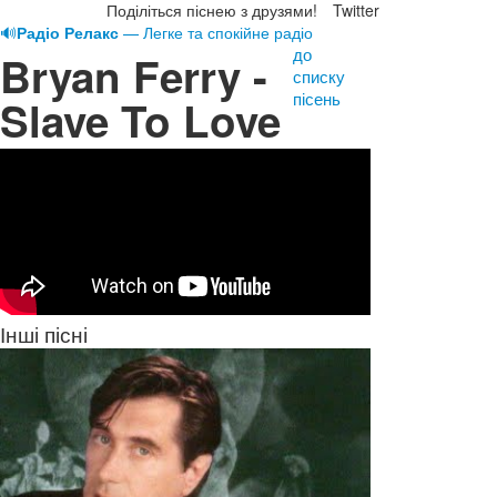
Поділіться піснею з друзями!
Twitter
🔊
Радіо Релакс
— Легке та спокійне радіо
до
Bryan Ferry -
списку
пісень
Slave To Love
Інші пісні