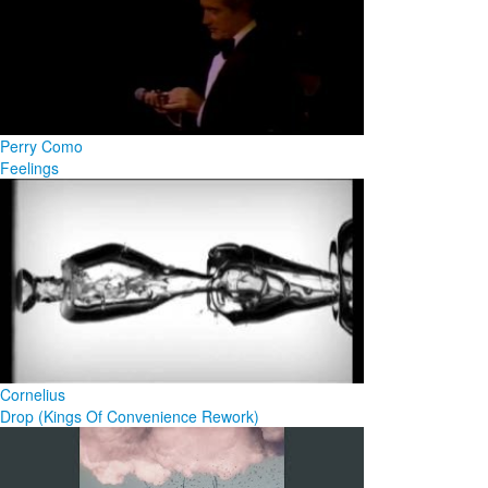
Perry Como
Feelings
Cornelius
Drop (Kings Of Convenience Rework)