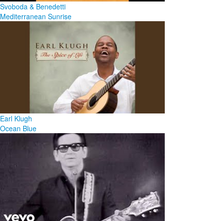
Svoboda & Benedetti
Mediterranean Sunrise
Earl Klugh
Ocean Blue