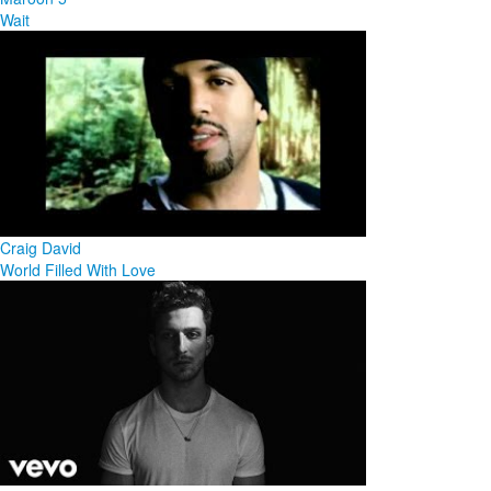
Wait
Craig David
World Filled With Love