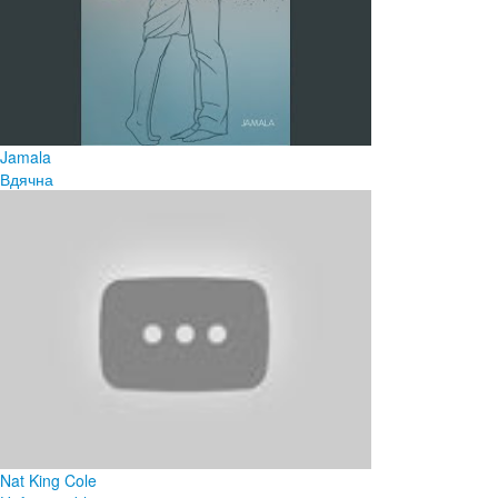
Jamala
Вдячна
Nat King Cole