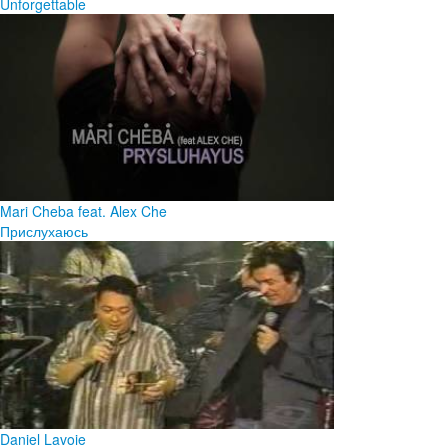
Unforgettable
Mari Cheba feat. Alex Che
Прислухаюсь
Daniel Lavoie