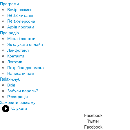
Програми
Вечір наживо
Relax-читання
Relax-персона
Архів програм
Про радіо
Міста і частоти
Як слухати онлайн
Лайфстайл
Контакти
Логотип
Потрібна допомога
Написати нам
Relax-клуб
Вхід
Забули пароль?
Реєстрація
Замовити рекламу
Слухати
Facebook
Twitter
Facebook