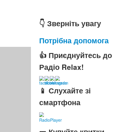
👇 Зверніть увагу
Потрібна допомога
👍 Приєднуйтесь до
Радіо Relax!
📱 Слухайте зі
смартфона
RadioPlayer
🎫 Купуйте квитки