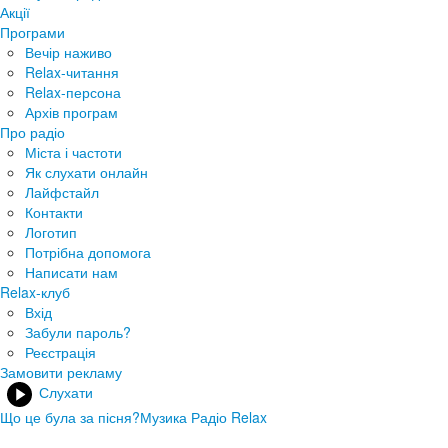
Акції
Програми
Вечір наживо
Relax-читання
Relax-персона
Архів програм
Про радіо
Міста і частоти
Як слухати онлайн
Лайфстайл
Контакти
Логотип
Потрібна допомога
Написати нам
Relax-клуб
Вхід
Забули пароль?
Реєстрація
Замовити рекламу
Слухати
Що це була за пісня?
Музика Радіо Relax