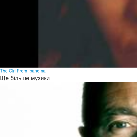
The Girl From Ipanema
Ще більше музики