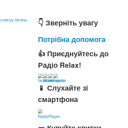
 списку пісень
👇 Зверніть увагу
Потрібна допомога
👍 Приєднуйтесь до
Радіо Relax!
📱 Слухайте зі
смартфона
RadioPlayer
🎫 Купуйте квитки