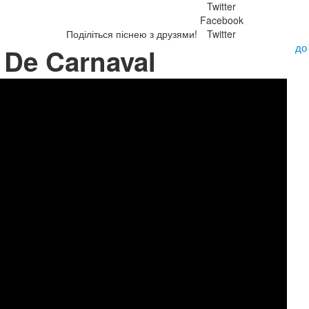
Twitter
Facebook
Поділіться піснею з друзями!
Twitter
до
 De Carnaval