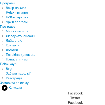
Програми
Вечір наживо
Relax-читання
Relax-персона
Архів програм
Про радіо
Міста і частоти
Як слухати онлайн
Лайфстайл
Контакти
Логотип
Потрібна допомога
Написати нам
Relax-клуб
Вхід
Забули пароль?
Реєстрація
Замовити рекламу
Слухати
Facebook
Twitter
Facebook