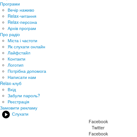
Програми
Вечір наживо
Relax-читання
Relax-персона
Архів програм
Про радіо
Міста і частоти
Як слухати онлайн
Лайфстайл
Контакти
Логотип
Потрібна допомога
Написати нам
Relax-клуб
Вхід
Забули пароль?
Реєстрація
Замовити рекламу
Слухати
Facebook
Twitter
Facebook