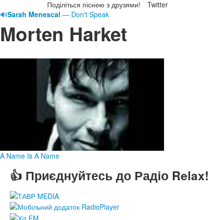
Поділіться піснею з друзями!
Twitter
🔊
Sarah Menescal
— Don't Speak
Morten Harket
A Name Is A Name
👍 Приєднуйтесь до Радіо Relax!