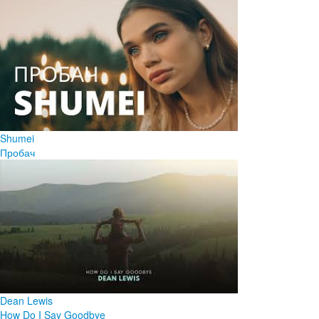
Shumei
Пробач
Dean Lewis
How Do I Say Goodbye