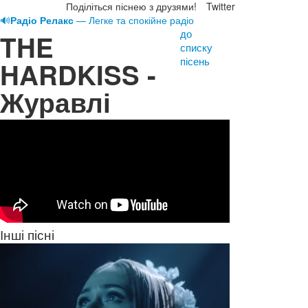
Поділіться піснею з друзями!
Twitter
🔊
Радіо Релакс
— Легке та спокійне радіо
до
THE
списку
пісень
HARDKISS -
Журавлі
Інші пісні