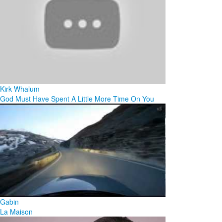
Kirk Whalum
God Must Have Spent A Little More Time On You
Gabin
La Maison