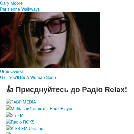
Gary Moore
Parisienne Walkways
Urge Overkill
Girl, You'll Be A Woman Soon
👍 Приєднуйтесь до Радіо Relax!