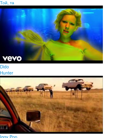
Той, та
Dido
Hunter
Iggy Pop