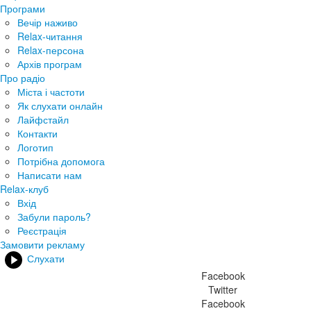
Програми
Вечір наживо
Relax-читання
Relax-персона
Архів програм
Про радіо
Міста і частоти
Як слухати онлайн
Лайфстайл
Контакти
Логотип
Потрібна допомога
Написати нам
Relax-клуб
Вхід
Забули пароль?
Реєстрація
Замовити рекламу
Слухати
Facebook
Twitter
Facebook