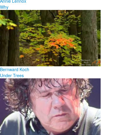
Annie Lennox
Why
Bernward Koch
Under Trees