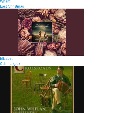
Wham!
Last Christmas
Elizabeth
Світ на двох