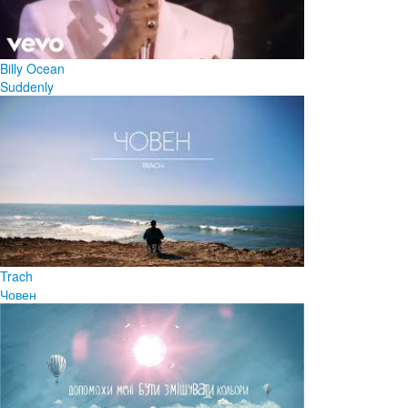
Billy Ocean
Suddenly
Trach
Човен