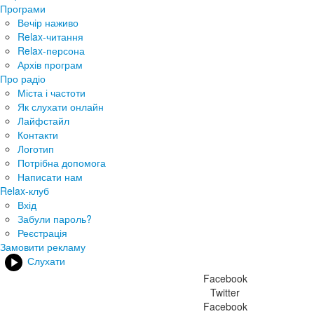
Програми
Вечір наживо
Relax-читання
Relax-персона
Архів програм
Про радіо
Міста і частоти
Як слухати онлайн
Лайфстайл
Контакти
Логотип
Потрібна допомога
Написати нам
Relax-клуб
Вхід
Забули пароль?
Реєстрація
Замовити рекламу
Слухати
Facebook
Twitter
Facebook