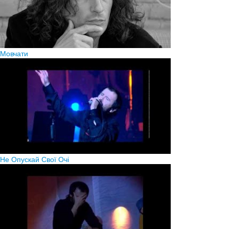
Мовчати
Не Опускай Свої Очі