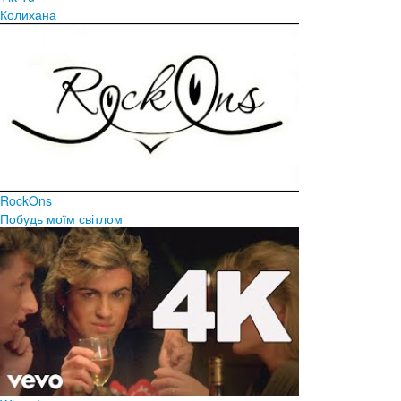
Колихана
RockOns
Побудь моїм світлом