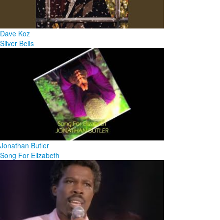
Dave Koz
Silver Bells
Jonathan Butler
Song For Elizabeth