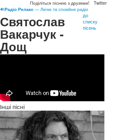
Поділіться піснею з друзями!
Twitter
🔊
Радіо Релакс
— Легке та спокійне радіо
до
Святослав
списку
пісень
Вакарчук -
Дощ
Інші пісні