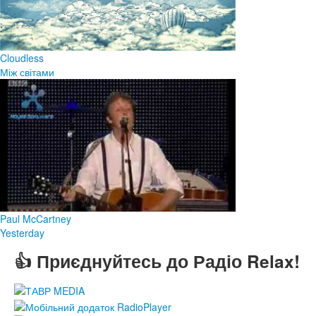
Cloudless
Між світами
Paul McCartney
Yesterday
👍 Приєднуйтесь до Радіо Relax!