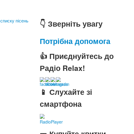
 списку пісень
👇 Зверніть увагу
Потрібна допомога
👍 Приєднуйтесь до
Радіо Relax!
📱 Слухайте зі
смартфона
RadioPlayer
🎫 Купуйте квитки