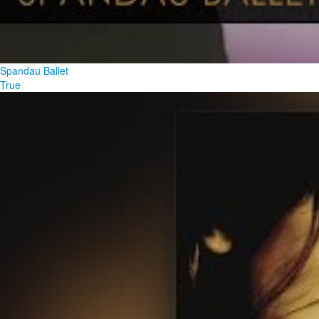
Spandau Ballet
True