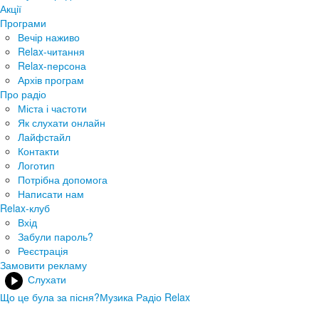
Акції
Програми
Вечір наживо
Relax-читання
Relax-персона
Архів програм
Про радіо
Міста і частоти
Як слухати онлайн
Лайфстайл
Контакти
Логотип
Потрібна допомога
Написати нам
Relax-клуб
Вхід
Забули пароль?
Реєстрація
Замовити рекламу
Слухати
Що це була за пісня?
Музика Радіо Relax