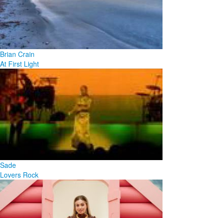
Brian Crain
At First Light
Sade
Lovers Rock