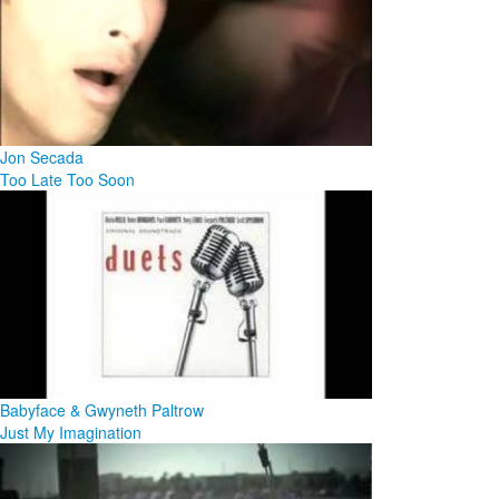
Jon Secada
Too Late Too Soon
Babyface & Gwyneth Paltrow
Just My Imagination