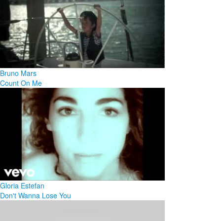
Bruno Mars
Count On Me
Gloria Estefan
Don't Wanna Lose You