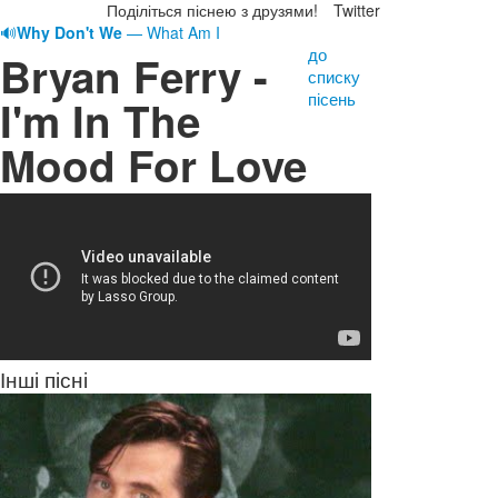
Поділіться піснею з друзями!
Twitter
🔊
Why Don't We
— What Am I
до
Bryan Ferry -
списку
пісень
I'm In The
Mood For Love
Інші пісні