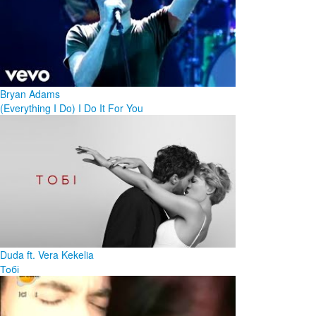
Bryan Adams
(Everything I Do) I Do It For You
Duda ft. Vera Kekelia
Тобі