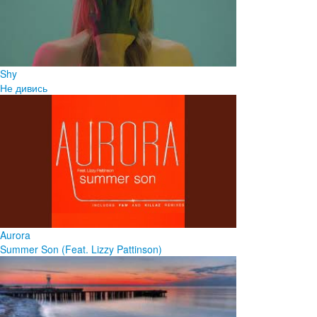
Shy
Не дивись
Aurora
Summer Son (Feat. Lizzy Pattinson)