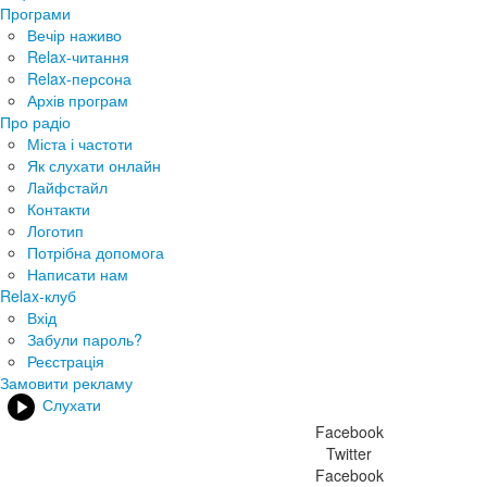
Програми
Вечір наживо
Relax-читання
Relax-персона
Архів програм
Про радіо
Міста і частоти
Як слухати онлайн
Лайфстайл
Контакти
Логотип
Потрібна допомога
Написати нам
Relax-клуб
Вхід
Забули пароль?
Реєстрація
Замовити рекламу
Слухати
Facebook
Twitter
Facebook