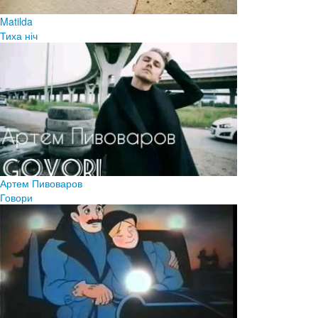
Matilda
Тиха ніч
Артем Пивоваров
Говори