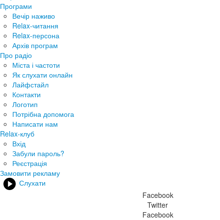
Програми
Вечір наживо
Relax-читання
Relax-персона
Архів програм
Про радіо
Міста і частоти
Як слухати онлайн
Лайфстайл
Контакти
Логотип
Потрібна допомога
Написати нам
Relax-клуб
Вхід
Забули пароль?
Реєстрація
Замовити рекламу
Слухати
Facebook
Twitter
Facebook