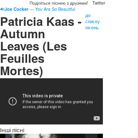
Поділіться піснею з друзями!
Twitter
🔊
Joe Cocker
— You Are So Beautiful
до
Patricia Kaas -
списку
пісень
Autumn
Leaves (Les
Feuilles
Mortes)
Інші пісні