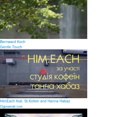
Bernward Koch
Gentle Touch
HimEach feat. St.Kofein and Hanna Habaz
Однакові сни