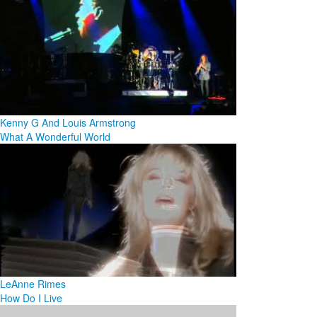
Kenny G And Louis Armstrong
What A Wonderful World
LeAnne Rimes
How Do I Live