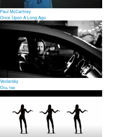
Paul McCartney
Once Upon A Long Ago
Vexlarsky
Ось так