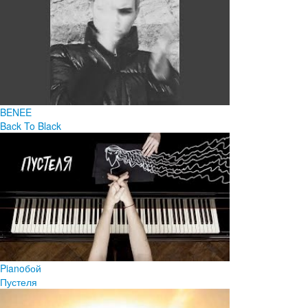
BENEE
Back To Black
Pianoбой
Пустеля