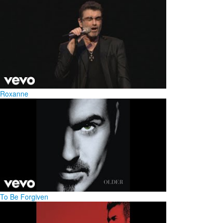
Roxanne
To Be Forgiven