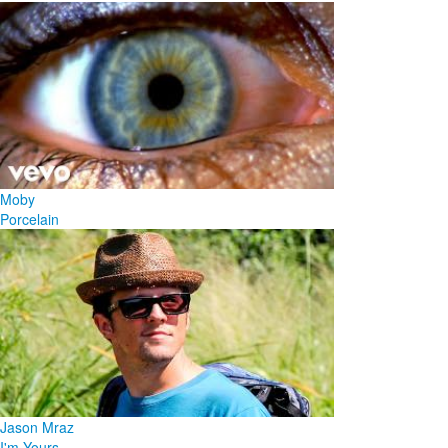
Moby
Porcelain
Jason Mraz
I'm Yours