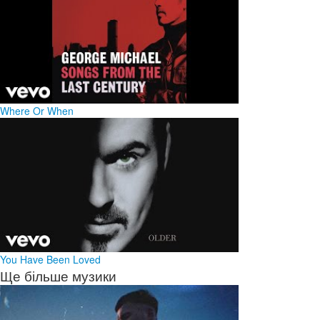
Where Or When
You Have Been Loved
Ще більше музики