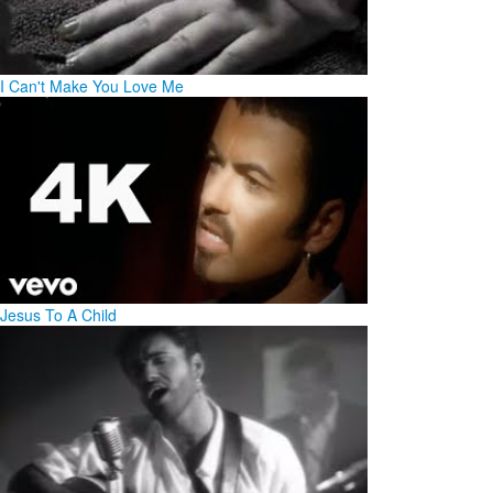
I Can't Make You Love Me
Jesus To A Child