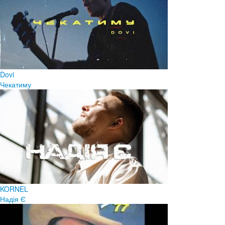
Dovi
Чекатиму
KORNEL
Надія Є