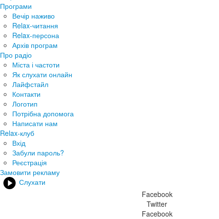
Програми
Вечір наживо
Relax-читання
Relax-персона
Архів програм
Про радіо
Міста і частоти
Як слухати онлайн
Лайфстайл
Контакти
Логотип
Потрібна допомога
Написати нам
Relax-клуб
Вхід
Забули пароль?
Реєстрація
Замовити рекламу
Слухати
Facebook
Twitter
Facebook