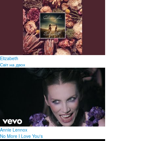
Elizabeth
Світ на двох
Annie Lennox
No More I Love You's