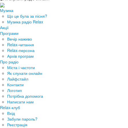
Музика
Що це була за пісня?
Музика радіо Relax
Акції
Програми
Вечір наживо
Relax-читання
Relax-персона
Архів програм
Про радіо
Міста і частоти
Як слухати онлайн
Лайфстайл
Контакти
Логотип
Потрібна допомога
Написати нам
Relax-клуб
Вхід
Забули пароль?
Реєстрація