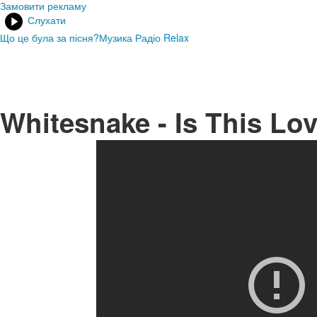
Замовити рекламу
Слухати
Що це була за пісня?
Музика Радіо Relax
Whitesnake - Is This Lo