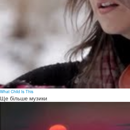
What Child Is This
Ще більше музики