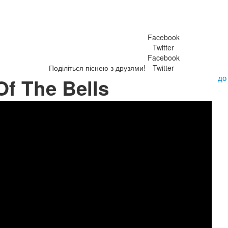
Facebook
Twitter
Facebook
Поділіться піснею з друзями!
Twitter
до
Of The Bells