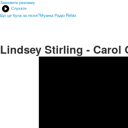
Замовити рекламу
Слухати
Що це була за пісня?
Музика Радіо Relax
Lindsey Stirling - Carol 