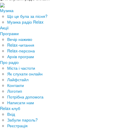
Музика
Що це була за пісня?
Музика радіо Relax
Акції
Програми
Вечір наживо
Relax-читання
Relax-персона
Архів програм
Про радіо
Міста і частоти
Як слухати онлайн
Лайфстайл
Контакти
Логотип
Потрібна допомога
Написати нам
Relax-клуб
Вхід
Забули пароль?
Реєстрація