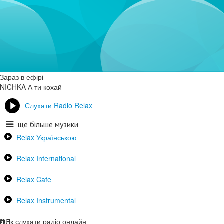
Зараз в ефірі
NICHKA
А ти кохай
Слухати Radio Relax
ще більше музики
Relax Українською
Relax International
Relax Cafe
Relax Instrumental
Як слухати радіо онлайн