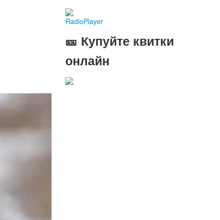
RadioPlayer
🎫 Купуйте квитки
онлайн