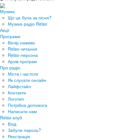
Музика
Що це була за пісня?
Музика радіо Relax
Акції
Програми
Вечір наживо
Relax-читання
Relax-персона
Архів програм
Про радіо
Міста і частоти
Як слухати онлайн
Лайфстайл
Контакти
Логотип
Потрібна допомога
Написати нам
Relax-клуб
Вхід
Забули пароль?
Реєстрація