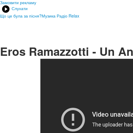
Замовити рекламу
Слухати
Що це була за пісня?
Музика Радіо Relax
Eros Ramazzotti - Un An