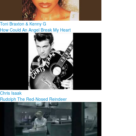
Toni Braxton & Kenny G
How Could An Angel Break My Heart
Chris Isaak
Rudolph The Red-Nosed Reindeer