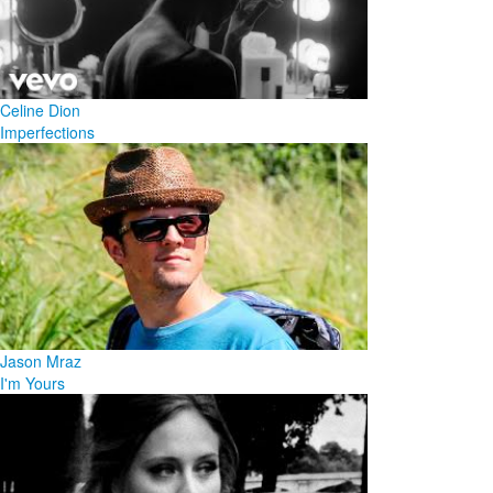
Celine Dion
Imperfections
Jason Mraz
I'm Yours