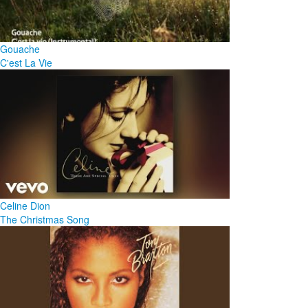
Gouache
C'est La Vie
Celine Dion
The Christmas Song