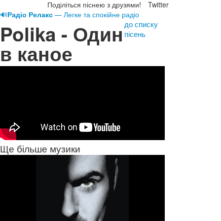
Поділіться піснею з друзями!
Twitter
🔊
Радіо Релакс
— Легке та спокійне радіо
до списку
Polika - Один
пісень
в каное
Ще більше музики