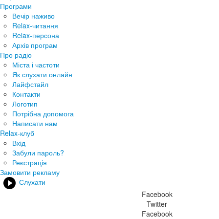
Програми
Вечір наживо
Relax-читання
Relax-персона
Архів програм
Про радіо
Міста і частоти
Як слухати онлайн
Лайфстайл
Контакти
Логотип
Потрібна допомога
Написати нам
Relax-клуб
Вхід
Забули пароль?
Реєстрація
Замовити рекламу
Слухати
Facebook
Twitter
Facebook