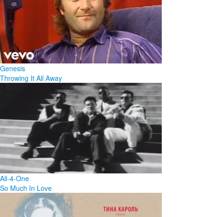
Genesis
Throwing It All Away
All-4-One
So Much In Love