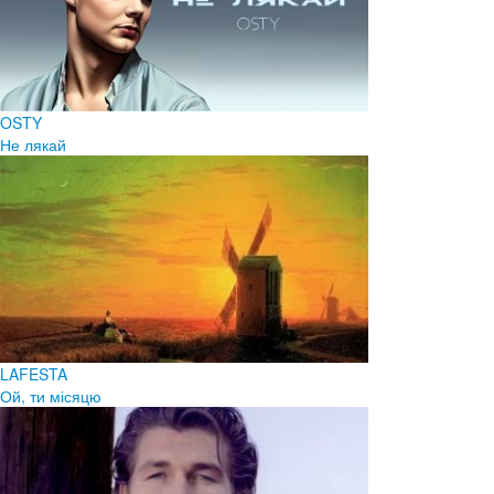
OSTY
Не лякай
LAFESTA
Ой, ти місяцю