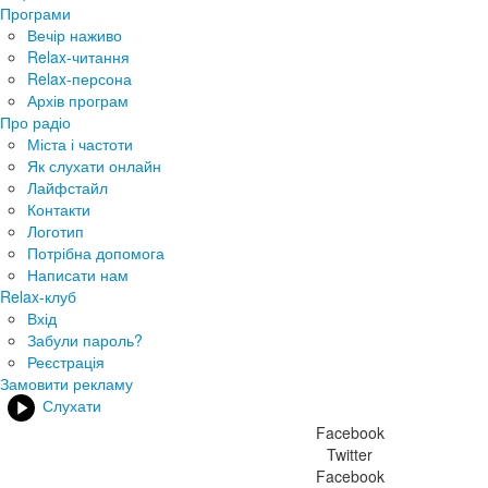
Програми
Вечір наживо
Relax-читання
Relax-персона
Архів програм
Про радіо
Міста і частоти
Як слухати онлайн
Лайфстайл
Контакти
Логотип
Потрібна допомога
Написати нам
Relax-клуб
Вхід
Забули пароль?
Реєстрація
Замовити рекламу
Слухати
Facebook
Twitter
Facebook