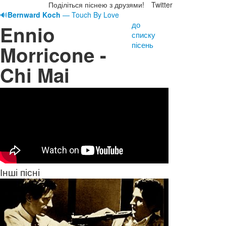
Поділіться піснею з друзями!
Twitter
🔊
Bernward Koch
— Touch By Love
до
Ennio
списку
пісень
Morricone -
Chi Mai
Інші пісні