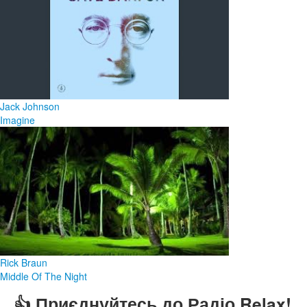
Jack Johnson
Imagine
Rick Braun
Middle Of The Night
👍 Приєднуйтесь до Радіо Relax!