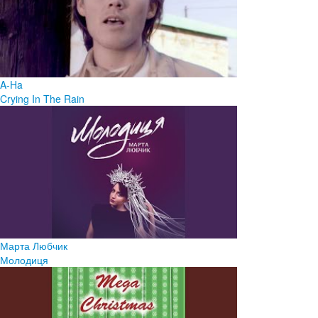
A-Ha
Crying In The Rain
Марта Любчик
Молодиця