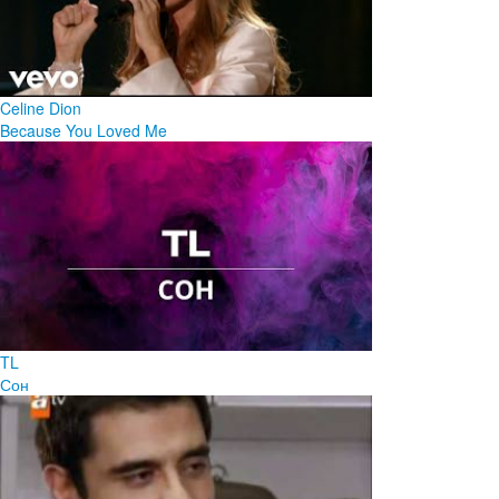
Celine Dion
Because You Loved Me
TL
Сон