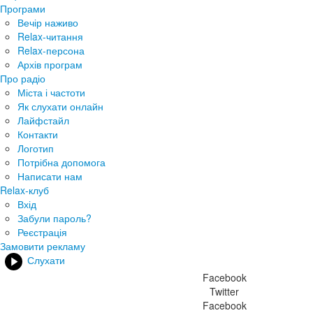
Програми
Вечір наживо
Relax-читання
Relax-персона
Архів програм
Про радіо
Міста і частоти
Як слухати онлайн
Лайфстайл
Контакти
Логотип
Потрібна допомога
Написати нам
Relax-клуб
Вхід
Забули пароль?
Реєстрація
Замовити рекламу
Слухати
Facebook
Twitter
Facebook