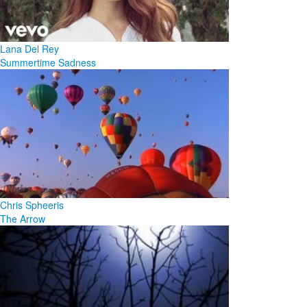
Lana Del Rey
Summertime Sadness
Chris Spheeris
The Arrow