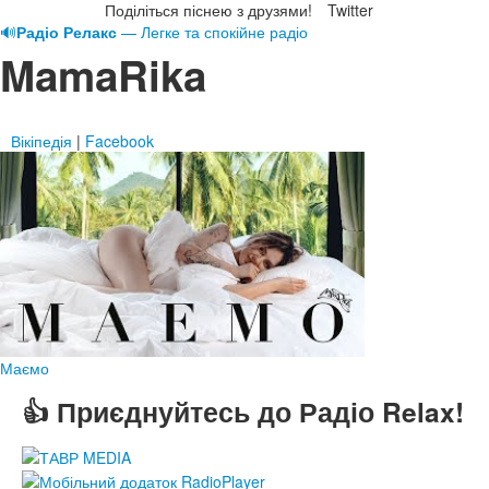
Поділіться піснею з друзями!
Twitter
🔊
Радіо Релакс
— Легке та спокійне радіо
MamaRika
Вікіпедія
|
Facebook
Маємо
👍 Приєднуйтесь до Радіо Relax!