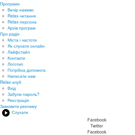
Програми
Вечір наживо
Relax-читання
Relax-персона
Архів програм
Про радіо
Міста і частоти
Як слухати онлайн
Лайфстайл
Контакти
Логотип
Потрібна допомога
Написати нам
Relax-клуб
Вхід
Забули пароль?
Реєстрація
Замовити рекламу
Слухати
Facebook
Twitter
Facebook