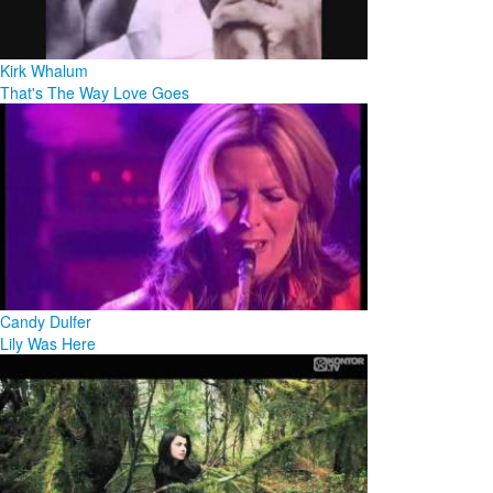
Kirk Whalum
That's The Way Love Goes
Candy Dulfer
Lily Was Here