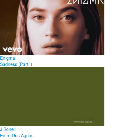
Enigma
Sadness (Part І)
J Bonell
Entre Dos Aguas