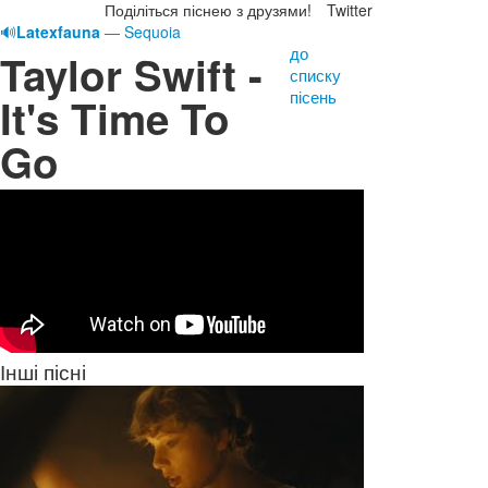
Поділіться піснею з друзями!
Twitter
🔊
Latexfauna
— Sequoia
до
Taylor Swift -
списку
пісень
It's Time To
Go
Інші пісні