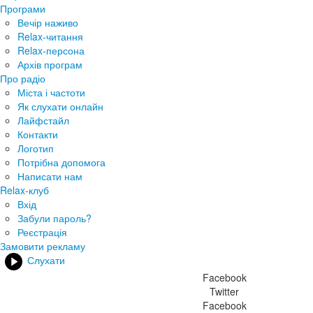
Програми
Вечір наживо
Relax-читання
Relax-персона
Архів програм
Про радіо
Міста і частоти
Як слухати онлайн
Лайфстайл
Контакти
Логотип
Потрібна допомога
Написати нам
Relax-клуб
Вхід
Забули пароль?
Реєстрація
Замовити рекламу
Слухати
Facebook
Twitter
Facebook