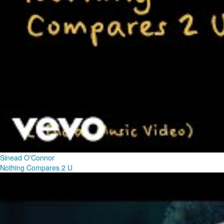
Sinead O'Connor
Nothing Compares 2 U