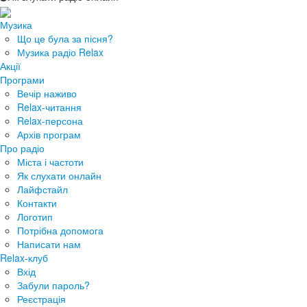
Музика
Що це була за пісня?
Музика радіо Relax
Акції
Програми
Вечір наживо
Relax-читання
Relax-персона
Архів програм
Про радіо
Міста і частоти
Як слухати онлайн
Лайфстайл
Контакти
Логотип
Потрібна допомога
Написати нам
Relax-клуб
Вхід
Забули пароль?
Реєстрація