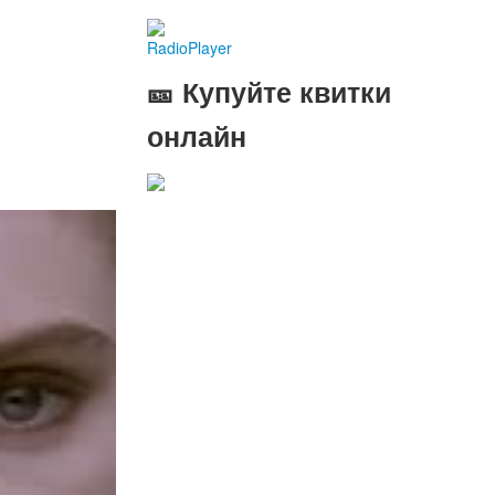
RadioPlayer
🎫 Купуйте квитки
онлайн