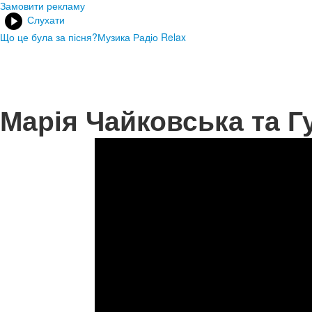
Замовити рекламу
Слухати
Що це була за пісня?
Музика Радіо Relax
Марія Чайковська та Г