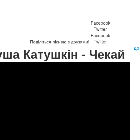
Facebook
Twitter
Facebook
Поділіться піснею з друзями!
Twitter
до
уша Катушкін - Чекай