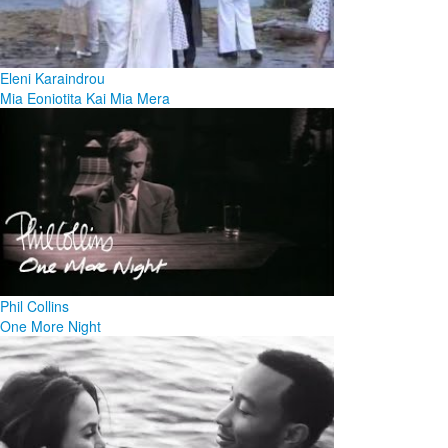
Eleni Karaindrou
Mia Eoniotita Kai Mia Mera
Phil Collins
One More Night