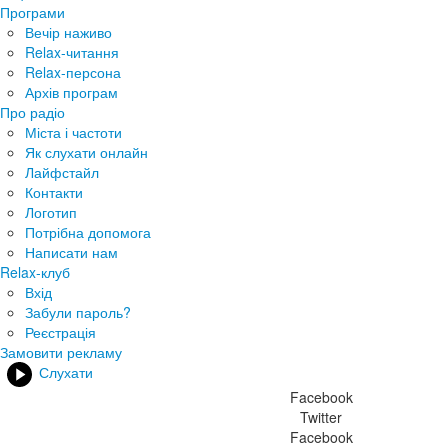
Програми
Вечір наживо
Relax-читання
Relax-персона
Архів програм
Про радіо
Міста і частоти
Як слухати онлайн
Лайфстайл
Контакти
Логотип
Потрібна допомога
Написати нам
Relax-клуб
Вхід
Забули пароль?
Реєстрація
Замовити рекламу
Слухати
Facebook
Twitter
Facebook