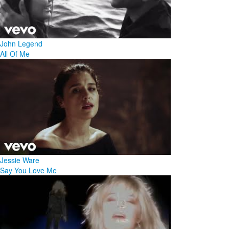
John Legend
All Of Me
Jessie Ware
Say You Love Me