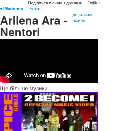
Поділіться піснею з друзями!
Twitter
🔊
Madonna
— Frozen
до списку
Arilena Ara -
пісень
Nentori
Ще більше музики