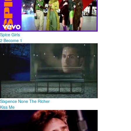
Spice Girls
2 Become 1
Sixpence None The Richer
Kiss Me