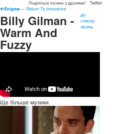
Поділіться піснею з друзями!
Twitter
🔊
Enigma
— Return To Innocence
до
Billy Gilman -
списку
пісень
Warm And
Fuzzy
Ще більше музики