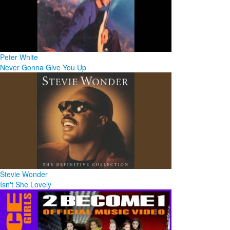
Peter White
Never Gonna Give You Up
Stevie Wonder
Isn't She Lovely