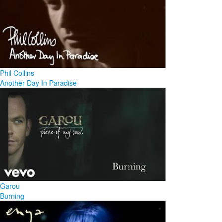
Phil Collins
Another Day In Paradise
Garou
Burning