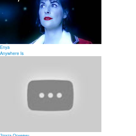
Enya
Anywhere Is
Злата Огневич