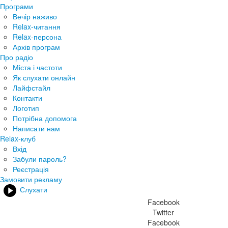
Програми
Вечір наживо
Relax-читання
Relax-персона
Архів програм
Про радіо
Міста і частоти
Як слухати онлайн
Лайфстайл
Контакти
Логотип
Потрібна допомога
Написати нам
Relax-клуб
Вхід
Забули пароль?
Реєстрація
Замовити рекламу
Слухати
Facebook
Twitter
Facebook