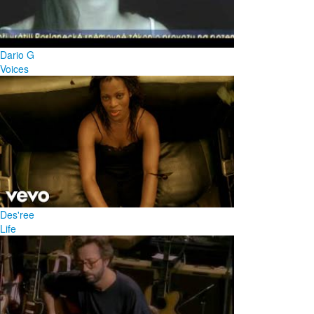
Dario G
Voices
Des'ree
Life