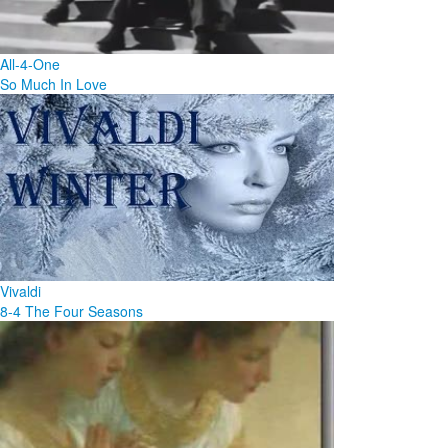
All-4-One
So Much In Love
Vivaldi
8-4 The Four Seasons