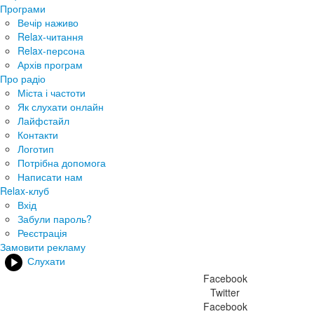
Програми
Вечір наживо
Relax-читання
Relax-персона
Архів програм
Про радіо
Міста і частоти
Як слухати онлайн
Лайфстайл
Контакти
Логотип
Потрібна допомога
Написати нам
Relax-клуб
Вхід
Забули пароль?
Реєстрація
Замовити рекламу
Слухати
Facebook
Twitter
Facebook