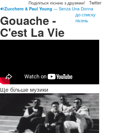
Поділіться піснею з друзями!
Twitter
🔊
Zucchero & Paul Young
— Senza Una Donna
до списку
Gouache -
пісень
C'est La Vie
Ще більше музики