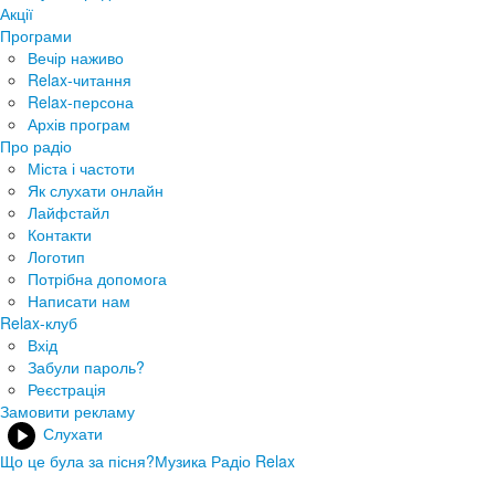
Акції
Програми
Вечір наживо
Relax-читання
Relax-персона
Архів програм
Про радіо
Міста і частоти
Як слухати онлайн
Лайфстайл
Контакти
Логотип
Потрібна допомога
Написати нам
Relax-клуб
Вхід
Забули пароль?
Реєстрація
Замовити рекламу
Слухати
Що це була за пісня?
Музика Радіо Relax