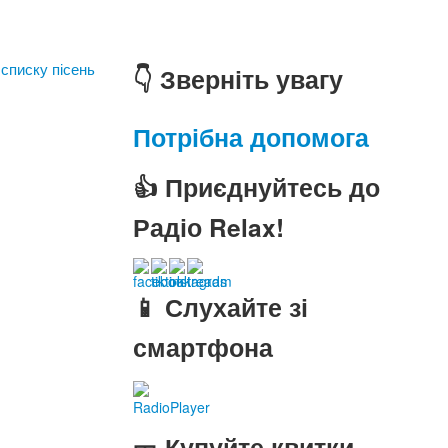
 списку пісень
👇 Зверніть увагу
Потрібна допомога
👍 Приєднуйтесь до
Радіо Relax!
📱 Слухайте зі
смартфона
RadioPlayer
🎫 Купуйте квитки