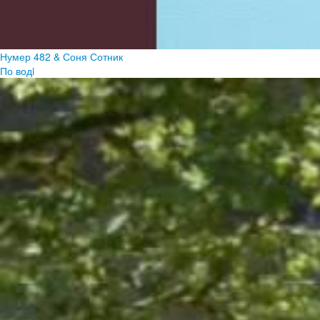
Нумер 482 & Соня Сотник
По водi