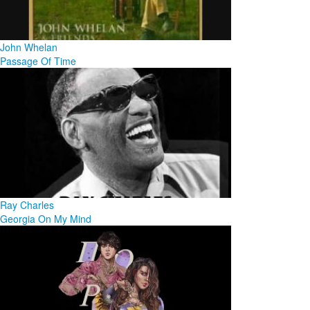
John Whelan
Passage Of Time
Ray Charles
Georgia On My Mind