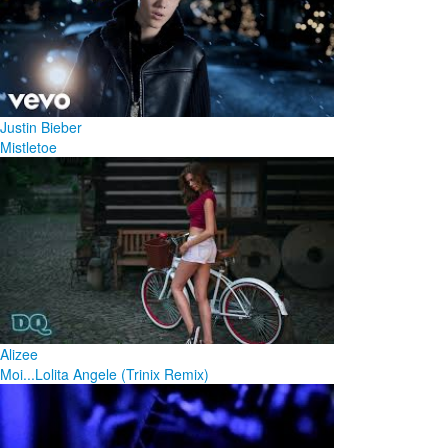
Justin Bieber
Mistletoe
Alizee
Moi...Lolita Angele (Trinix Remix)