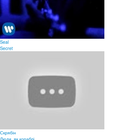
Seal
Secret
Скрябін
Люди, як кораблі