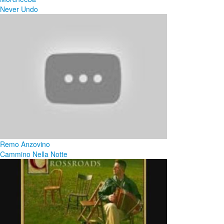
Never Undo
Remo Anzovino
Cammino Nella Notte