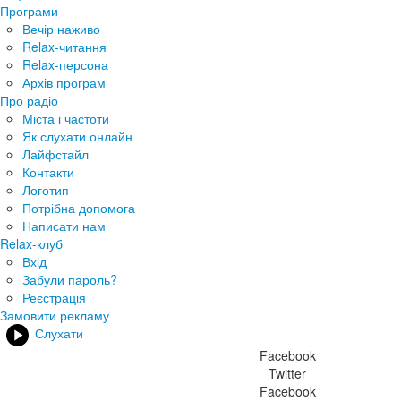
Програми
Вечір наживо
Relax-читання
Relax-персона
Архів програм
Про радіо
Міста і частоти
Як слухати онлайн
Лайфстайл
Контакти
Логотип
Потрібна допомога
Написати нам
Relax-клуб
Вхід
Забули пароль?
Реєстрація
Замовити рекламу
Слухати
Facebook
Twitter
Facebook