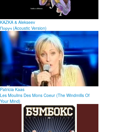
KAZKA & Alekseev
Поруч (Acoustic Version)
Patricia Kaas
Les Moulins Des Mons Coeur (The Windmills Of
Your Mind)