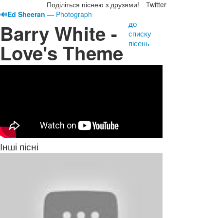
Поділіться піснею з друзями!
Twitter
🔊
Ed Sheeran
— Photograph
до
Barry White -
списку
пісень
Love's Theme
Інші пісні