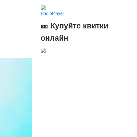
RadioPlayer
🎫 Купуйте квитки
онлайн