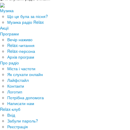
Музика
Що це була за пісня?
Музика радіо Relax
Акції
Програми
Вечір наживо
Relax-читання
Relax-персона
Архів програм
Про радіо
Міста і частоти
Як слухати онлайн
Лайфстайл
Контакти
Логотип
Потрібна допомога
Написати нам
Relax-клуб
Вхід
Забули пароль?
Реєстрація