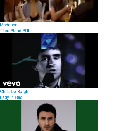
Madonna
Time Stood Still
Chris De Burgh
Lady In Red