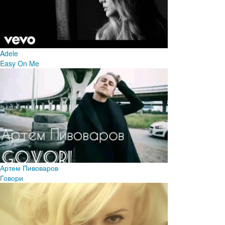
Adele
Easy On Me
Артем Пивоваров
Говори