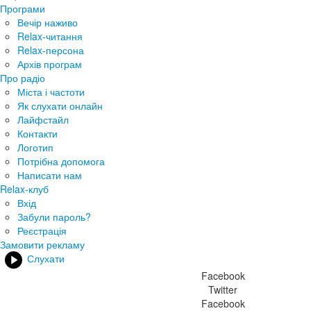
Програми
Вечір наживо
Relax-читання
Relax-персона
Архів програм
Про радіо
Міста і частоти
Як слухати онлайн
Лайфстайл
Контакти
Логотип
Потрібна допомога
Написати нам
Relax-клуб
Вхід
Забули пароль?
Реєстрація
Замовити рекламу
Слухати
Facebook
Twitter
Facebook