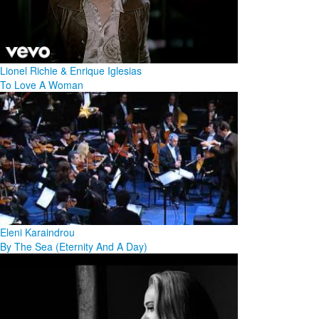
Lionel Richie & Enrique Iglesias
To Love A Woman
Eleni Karaindrou
By The Sea (Eternity And A Day)