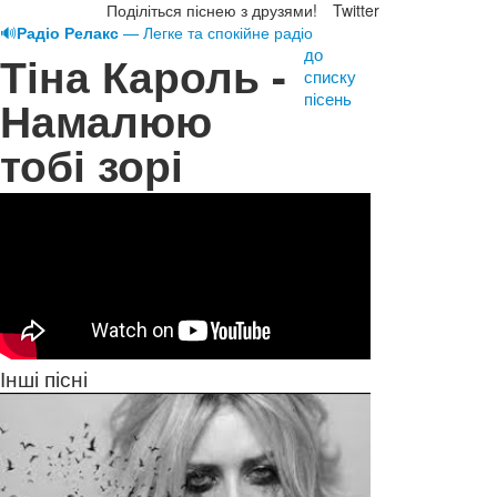
Поділіться піснею з друзями!
Twitter
🔊
Радіо Релакс
— Легке та спокійне радіо
до
Тіна Кароль -
списку
пісень
Намалюю
тобі зорі
Інші пісні