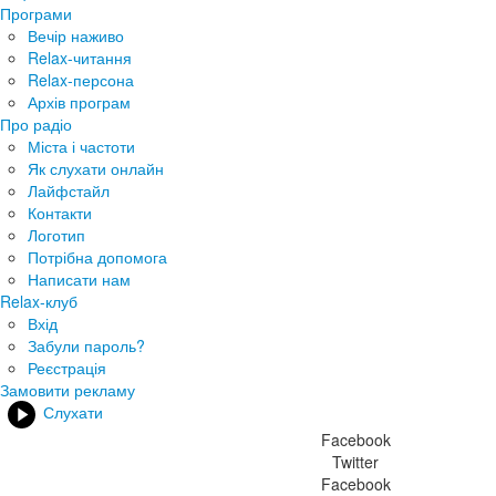
Програми
Вечір наживо
Relax-читання
Relax-персона
Архів програм
Про радіо
Міста і частоти
Як слухати онлайн
Лайфстайл
Контакти
Логотип
Потрібна допомога
Написати нам
Relax-клуб
Вхід
Забули пароль?
Реєстрація
Замовити рекламу
Слухати
Facebook
Twitter
Facebook